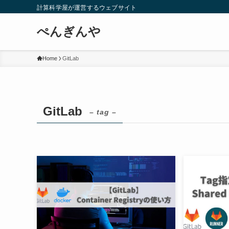
計算科学屋が運営するウェブサイト
ぺんぎんや
Home
GitLab
GitLab
– tag –