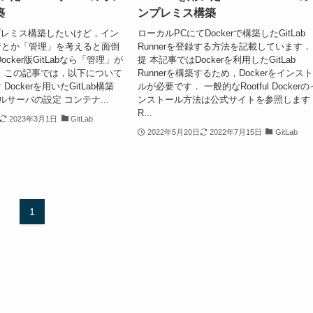
築
ンプレミス構築
オンプレミス構築したいけど，イン
ローカルPCにてDockerで構築したGitLab
行とか「管理」を考えると面倒
Runnerを登録する方法を記載しています．
cker版GitLabなら「管理」が
提 本記事ではDockerを利用したGitLab
 この記事では，以下について
Runnerを構築するため，Dockerをインス
ockerを用いたGitLab構築
ルが必要です． 一般的なRootful Dockerの
ールサーバの設定 コンテナ...
ンストール方法は公式サイトを参照します
R...
2023年3月1日
GitLab
2022年5月20日
2022年7月15日
GitLab
1