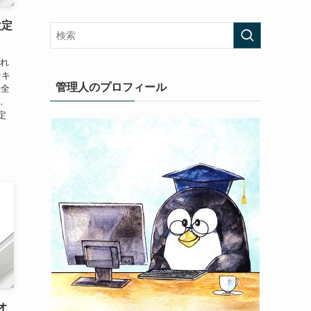
設定
され
セキ
管理人のプロフィール
安全
．
定
のオ