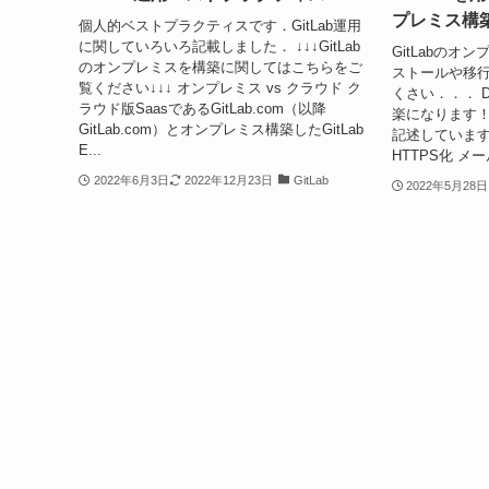
プレミス構
個人的ベストプラクティスです．GitLab運用
に関していろいろ記載しました． ↓↓↓GitLab
GitLabの
のオンプレミスを構築に関してはこちらをご
ストールや移
覧ください↓↓↓ オンプレミス vs クラウド ク
くさい．．． Do
ラウド版SaasであるGitLab.com（以降
楽になります！
GitLab.com）とオンプレミス構築したGitLab
記述しています D
E...
HTTPS化 メ
2022年6月3日
2022年12月23日
GitLab
2022年5月28日