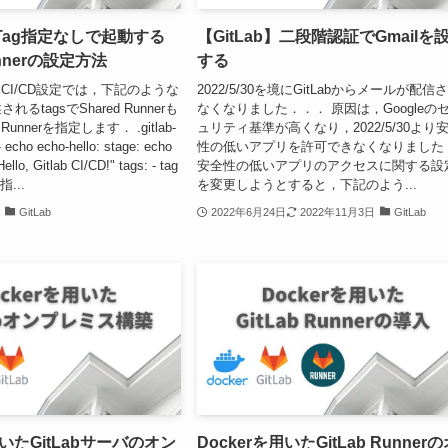
】Tag指定なしで起動する
【GitLab】二段階認証でGmailを
unnerの設定方法
する
けるCI/CD設定では，下記のような
2022/5/30を境にGitLabからメールが配信
るtagsでShared Runnerも
なくなりました．．． 原因は，Googleの
 Runnerを指定します． .gitlab-
ュリティ基準が高くなり，2022/5/30より
- echo echo-hello: stage: echo
性の低いアプリを許可できなくなりました
Hello, Gitlab CI/CD!" tags: - tag
安全性の低いアプリのアクセスに関する設
指...
を変更しようとすると，下記のよう...
GitLab
2022年6月24日
2022年11月3日
GitLab
用いたGitLabサーバのオン
Dockerを用いたGitLab Runner