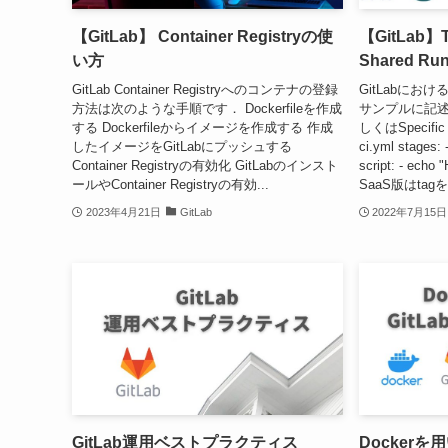
【GitLab】 Container Registryの使
【GitLab
い方
Shared R
GitLab Container Registryへのコンテナの登録
GitLabにお
方法は次のような手順です． Dockerfileを作成
サンプルに記述され
する Dockerfileからイメージを作成する 作成
しくはSpecific
したイメージをGitLabにプッシュする
ci.yml stages: 
Container Registryの有効化 GitLabのインスト
script: - echo "
ールやContainer Registryの有効...
SaaS版はtagを
2023年4月21日
GitLab
2022年7月15日
GitLab運用ベストプラクティス
Dockerを