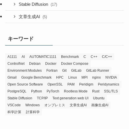
Stable Diffusion
(17)
文章生成AI
(5)
キーワード
A1111
AI
AUTOMATIC1111
Benchmark
C
C++
C/C++
ControlNet
Debian
Docker
Docker Compose
Environment Modules
Fortran
Git
GitLab
GitLab Runner
Gmail
Google Benchmark
HPC
Linux
MPI
nginx
NVIDIA
Open Source Software
OpenSSL
PAM
Peridigm
Peridynamics
PostgreSQL
Python
PyTorch
Rootless Mode
Rust
SSL/TLS
Stable Diffusion
TCP/IP
Text generation web UI
Ubuntu
VSCode
Windows
オンプレミス
文章生成AI
画像生成AI
科学計算
計算科学