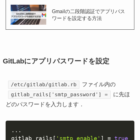
Gmailの二段階認証でアプリパス
ワードを設定する方法
GitLabにアプリパスワードを設定
ファイル内の
/etc/gitlab/gitlab.rb
に先ほ
gitlab_rails['smtp_password'] =
どのパスワードを入力します．
Copy
...
gitlab_rails
[
'smtp_enable'
]
=
true