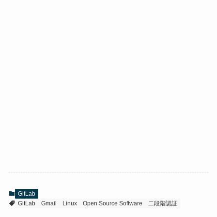
GitLab
GitLab
Gmail
Linux
Open Source Software
二段階認証