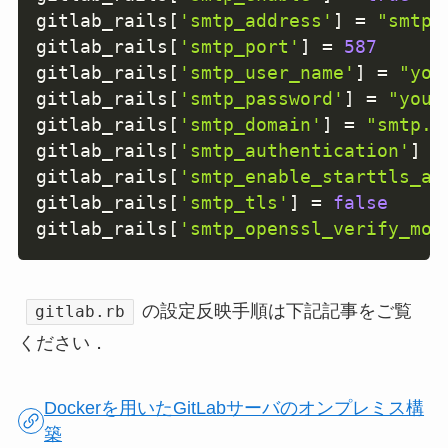
gitlab_rails
[
'smtp_address'
]
=
"smtp.
gitlab_rails
[
'smtp_port'
]
=
587
gitlab_rails
[
'smtp_user_name'
]
=
"you
gitlab_rails
[
'smtp_password'
]
=
"your
gitlab_rails
[
'smtp_domain'
]
=
"smtp.g
gitlab_rails
[
'smtp_authentication'
]
=
gitlab_rails
[
'smtp_enable_starttls_au
gitlab_rails
[
'smtp_tls'
]
=
false
gitlab_rails
[
'smtp_openssl_verify_mod
の設定反映手順は下記記事をご覧
gitlab.rb
ください．
Dockerを用いたGitLabサーバのオンプレミス構
築