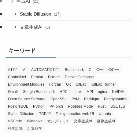
生成AI
(23)
Stable Diffusion
(17)
文章生成AI
(5)
キーワード
A1111
AI
AUTOMATIC1111
Benchmark
C
C++
C/C++
ControlNet
Debian
Docker
Docker Compose
Environment Modules
Fortran
Git
GitLab
GitLab Runner
Gmail
Google Benchmark
HPC
Linux
MPI
nginx
NVIDIA
Open Source Software
OpenSSL
PAM
Peridigm
Peridynamics
PostgreSQL
Python
PyTorch
Rootless Mode
Rust
SSL/TLS
Stable Diffusion
TCP/IP
Text generation web UI
Ubuntu
VSCode
Windows
オンプレミス
文章生成AI
画像生成AI
科学計算
計算科学