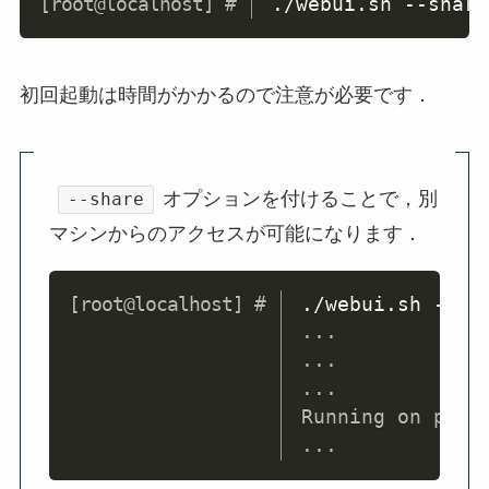
./webui.sh --share
初回起動は時間がかかるので注意が必要です．
オプションを付けることで，別
--share
マシンからのアクセスが可能になります．
Copy
./webui.sh --sh
...
...
...
Running on publ
...