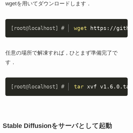
wgetを用いてダウンロードします．
Copy
wget
 https://githu
任意の場所で解凍すれば，ひとまず準備完了で
す．
Copy
tar
 xvf v1.6.0.tar
Stable Diffusionをサーバとして起動