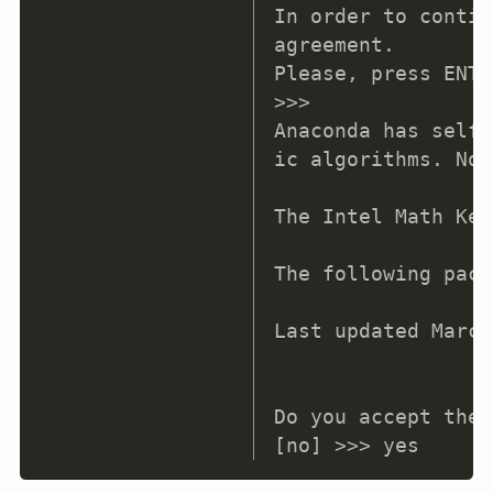
In order to contin
agreement.
Please, press ENTE
>>>
Anaconda has self-
ic algorithms. No 
The Intel Math Ker
The following pack
Last updated March
Do you accept the 
[no] >>> yes