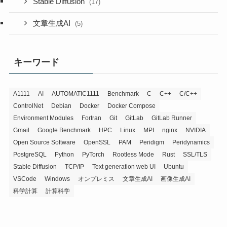
Stable Diffusion
(17)
文章生成AI
(5)
キーワード
A1111
AI
AUTOMATIC1111
Benchmark
C
C++
C/C++
ControlNet
Debian
Docker
Docker Compose
Environment Modules
Fortran
Git
GitLab
GitLab Runner
Gmail
Google Benchmark
HPC
Linux
MPI
nginx
NVIDIA
Open Source Software
OpenSSL
PAM
Peridigm
Peridynamics
PostgreSQL
Python
PyTorch
Rootless Mode
Rust
SSL/TLS
Stable Diffusion
TCP/IP
Text generation web UI
Ubuntu
VSCode
Windows
オンプレミス
文章生成AI
画像生成AI
科学計算
計算科学