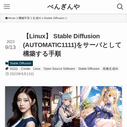
ぺんぎんや
Home
機械学習
生成AI
Stable Diffusion
【Linux】 Stable Diffusion
2023
(AUTOMATIC1111)をサーバとして
9/13
構築する手順
Stable Diffusion
A1111
Conda
Linux
Open Source Software
Stable Diffusion
画像生成AI
2023年9月13日