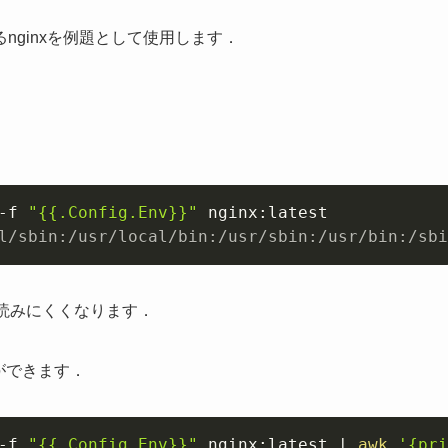
ginxを例題として使用します．
Copy
-f 
"{{.Config.Env}}"
 nginx:latest
l/sbin:/usr/local/bin:/usr/sbin:/usr/bin:/sbi
読みにくくなります．
ができます．
Copy
-f 
"{{.Config.Env}}"
 nginx:latest 
|
awk
'{pri