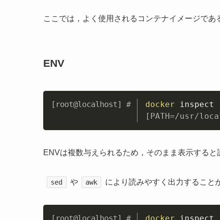
ここでは，よく使用されるコンテナイメージであるn
ENV
docker
 inspect 
[PATH=/usr/loca
ENVは複数与えられるため，そのまま表示すると
や
により読みやすく出力すること
sed
awk
docker
 inspect 