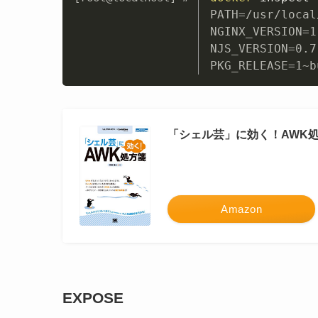
PATH=/usr/local
NGINX_VERSION=1
NJS_VERSION=0.7
PKG_RELEASE=1~b
「シェル芸」に効く！AWK
Amazon
EXPOSE