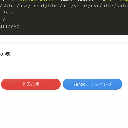
/sbin:/usr/local/bin:/usr/sbin:/usr/bin:/sbin
.23.2
.7
ullseye
処方箋
楽天市場
Yahooショッピング