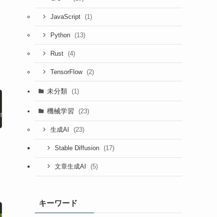
(1)
JavaScript
(13)
Python
(4)
Rust
(2)
TensorFlow
未分類
(1)
機械学習
(23)
n:/bin NGINX_VERSION=1.23.2 NJS_VERSION=0.7.
(23)
生成AI
(17)
Stable Diffusion
(5)
文章生成AI
キーワード
nt substr($0, 2, length($0)-2)}'
|
sed
's/ /