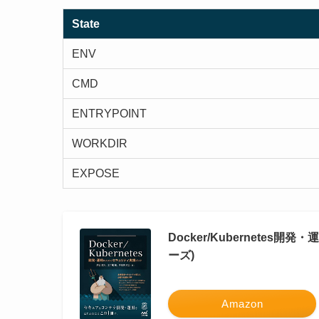
State
ENV
CMD
ENTRYPOINT
WORKDIR
EXPOSE
Docker/Kubernetes開
ーズ)
Amazon