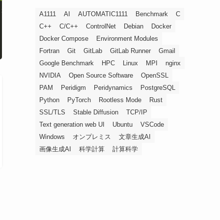
:/bin
A1111
AI
AUTOMATIC1111
Benchmark
C
C++
C/C++
ControlNet
Debian
Docker
Docker Compose
Environment Modules
Fortran
Git
GitLab
GitLab Runner
Gmail
Google Benchmark
HPC
Linux
MPI
nginx
NVIDIA
Open Source Software
OpenSSL
PAM
Peridigm
Peridynamics
PostgreSQL
Python
PyTorch
Rootless Mode
Rust
SSL/TLS
Stable Diffusion
TCP/IP
Text generation web UI
Ubuntu
VSCode
Windows
オンプレミス
文章生成AI
画像生成AI
科学計算
計算科学