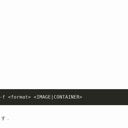
Copy
-f 
<
format
>
<
IMAGE
|
CONTAINER
>
ます．